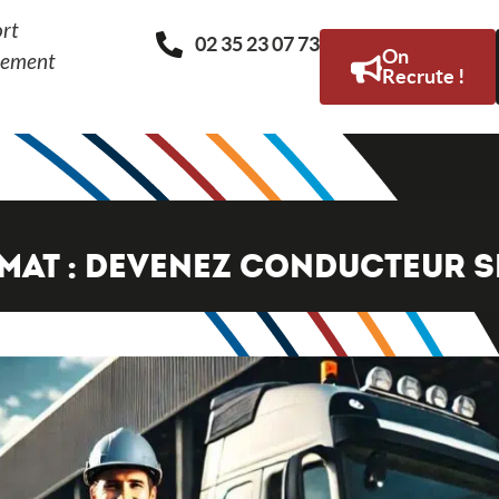
ort
02 35 23 07 73
On
lement
Recrute !
MAT : DEVENEZ CONDUCTEUR S