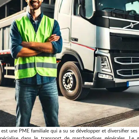
une PME familiale qui a su se développer et diversifier ses a
pécialise dans le transport de marchandises générales. L